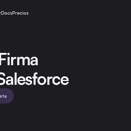
r
Docs
Precios
 Firma
Salesforce
eta