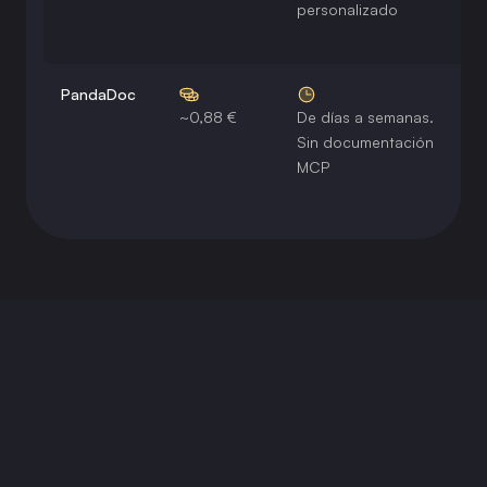
personalizado
PandaDoc
~0,88 €
De días a semanas.
D
Sin documentación
MCP