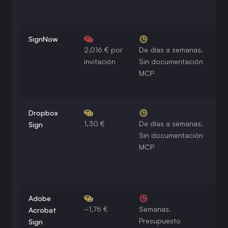
i
SignNow
2,016 € por
De días a semanas.
S
invitación
Sin documentación
P
MCP
Dropbox
1,30 €
De días a semanas.
N
Sign
Sin documentación
€
MCP
Adobe
~1,76 €
Semanas.
S
Acrobat
Presupuesto
E
Sign