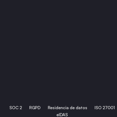
No vamos a pretender tener una API más grande 
que DocuSign. Su plataforma es enorme y un 
desarrollador que cuente los puntos de conexión 
encontrará más allí.
Lo que sí afirmamos es que los puntos de 
conexión que necesita para enviar un documento 
son una API coherente en lugar de cinco 
productos unidos, y que los editores, los espacios 
de trabajo y la incrustación están incluidos en el 
precio de entrada en lugar de esperar tras un nivel 
de pago.
SOC 2
RGPD
Residencia de datos
ISO 27001
eIDAS