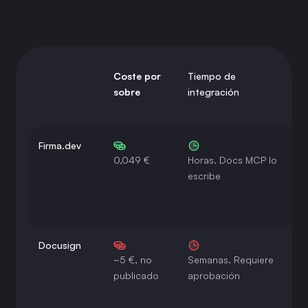
Coste por
Tiempo de
F
sobre
integración
e
Firma.dev
0,049 €
Horas. Docs MCP lo
S
escribe
Docusign
~5 €, no
Semanas. Requiere
P
publicado
aprobación
c
v
e