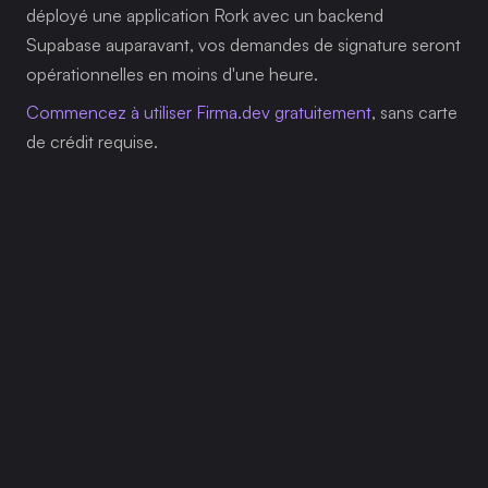
déployé une application Rork avec un backend 
Supabase auparavant, vos demandes de signature seront 
opérationnelles en moins d'une heure.
Commencez à utiliser Firma.dev gratuitement
, sans carte 
de crédit requise.
Articles Connexes
Notre plateforme est conçue pour permettre 
aux entreprises de toutes tailles de travailler plus 
intelligemment et d'atteindre leurs objectifs avec 