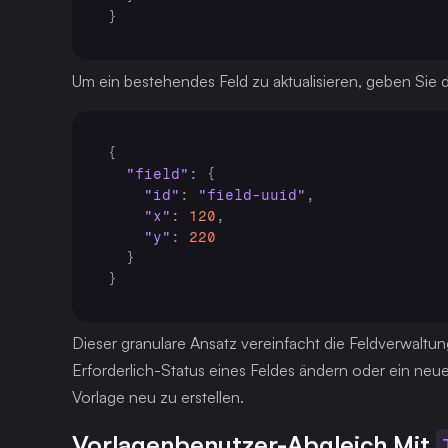
}
Um ein bestehendes Feld zu aktualisieren, geben Sie d
{
"field"
:
{
"id"
:
"field-uuid"
,
"x"
:
120
,
"y"
:
220
}
}
Dieser granulare Ansatz vereinfacht die Feldverwaltun
Erforderlich-Status eines Feldes ändern oder ein ne
Vorlage neu zu erstellen.
Vorlagenbenutzer-Abgleich Mit 