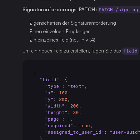
Signaturanforderungs-PATCH
 (
PATCH /signing
Eigenschaften der Signaturanforderung
Einen einzelnen Empfänger
Ein einzelnes Feld (neu in v1.4)
Um ein neues Feld zu erstellen, fügen Sie das 
field
{
"field"
:
{
"type"
:
"text"
,
"x"
:
100
,
"y"
:
200
,
"width"
:
200
,
"height"
:
30
,
"page"
:
1
,
"required"
:
true
,
"assigned_to_user_id"
:
"user-uuid
}