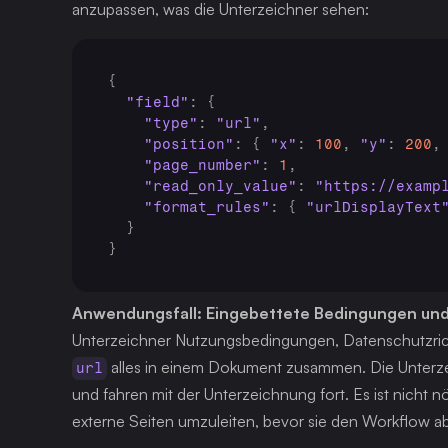
anzupassen, was die Unterzeichner sehen:
{
"field"
:
{
"type"
:
"url"
,
"position"
:
{
"x"
:
100
,
"y"
:
200
,
"page_number"
:
1
,
"read_only_value"
:
"https://examp
"format_rules"
:
{
"urlDisplayText
}
}
Anwendungsfall: Eingebettete Bedingungen und 
 alles in einem Dokument zusammen. Die Unterzeic
url
und fahren mit der Unterzeichnung fort. Es ist nicht
externe Seiten umzuleiten, bevor sie den Workflow a