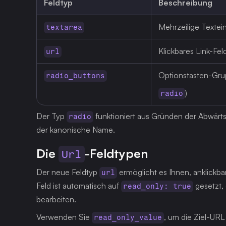
Feldtyp
Beschreibung
Mehrzeilige Textei
textarea
Klickbares Link-Fe
url
Optionstasten-Gru
radio_buttons
)
radio
Der Typ 
 funktioniert aus Gründen der Abwärtsk
radio
der kanonische Name.
Die 
-Feldtypen
Url
Der neue Feldtyp 
 ermöglicht es Ihnen, anklickba
url
Feld ist automatisch auf 
 gesetzt,
read_only: true
bearbeiten.
Verwenden Sie 
, um die Ziel-URL
read_only_value