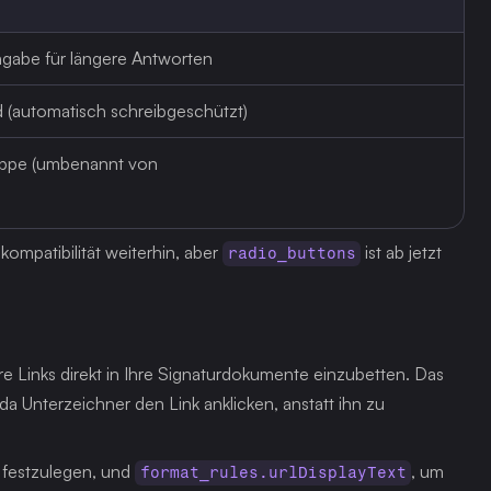
ngabe für längere Antworten
ld (automatisch schreibgeschützt)
ppe (umbenannt von 
ompatibilität weiterhin, aber 
 ist ab jetzt 
radio_buttons
re Links direkt in Ihre Signaturdokumente einzubetten. Das 
 da Unterzeichner den Link anklicken, anstatt ihn zu 
 festzulegen, und 
, um 
format_rules.urlDisplayText