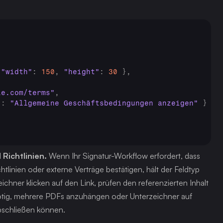
"width"
:
150
,
"height"
:
30
}
,
le.com/terms"
,
"
:
"Allgemeine Geschäftsbedingungen anzeigen"
}
Richtlinien.
 Wenn Ihr Signatur-Workflow erfordert, dass 
Unterzeichner Nutzungsbedingungen, Datenschutzrichtlinien oder externe Verträge bestätigen, hält der Feldtyp 
hner klicken auf den Link, prüfen den referenzierten Inhalt 
 nötig, mehrere PDFs anzuhängen oder Unterzeichner auf 
bschließen können.