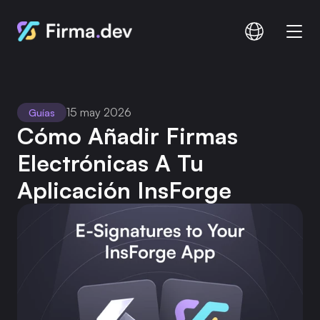
Comparar
Documentación
15 may 2026
Guías
Precios
Cómo Añadir Firmas 
Electrónicas A Tu 
Aplicación InsForge
Iniciar sesión
Registro