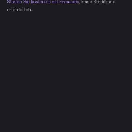
Starten Sie kostenlos mit Firma.dev
, keine Kreditkarte 
erforderlich.
Verwandte Artikel
Unsere Plattform wurde entwickelt, um 
Unternehmen jeder Größe zu befähigen, 
intelligenter zu arbeiten und ihre Ziele mit 
Zuversicht zu erreichen.
17.07.2026
Fügen Sie mit Firma.dev E-Signaturen zu