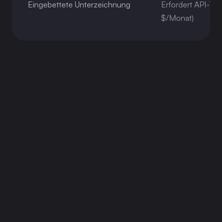
Eingebettete Unterzeichnung
Erfordert API-Tar
$/Monat)
23.07.2026
Wie eine Lkw-SaaS-Plattform ihre Do-
It-Yourself-E-Signaturen für die Pay-As-
You-Go-API von Firma.dev aufgab
23.06.2026