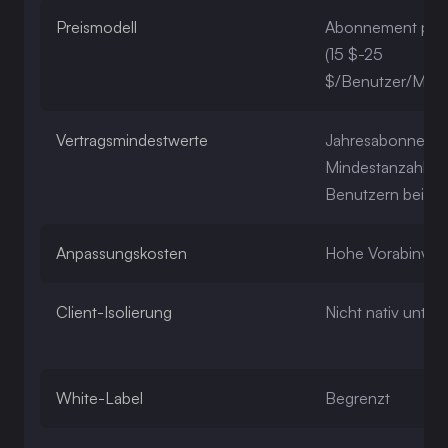
Preismodell
Abonnement pro
(15 $-25
$/Benutzer/Mona
Vertragsmindestwerte
Jahresabonneme
Mindestanzahl vo
Benutzern bei St
Anpassungskosten
Hohe Vorabinvest
Client-Isolierung
Nicht nativ unters
White-Label
Begrenzt