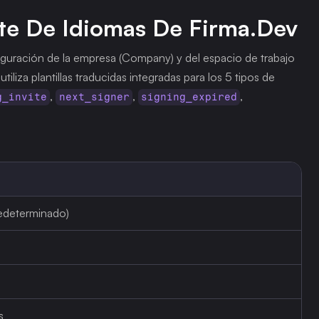
te De Idiomas De Firma.dev
figuración de la empresa (Company) y del espacio de trabajo 
liza plantillas traducidas integradas para los 5 tipos de 
, 
, 
, 
g_invite
next_signer
signing_expired
redeterminado)
s