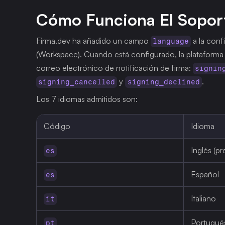
Cómo Funciona El Sopor
Firma.dev ha añadido un campo 
 a la con
language
(Workspace). Cuando está configurado, la plataforma uti
correo electrónico de notificación de firma: 
signin
 y 
.
signing_cancelled
signing_declined
Los 7 idiomas admitidos son:
Código
Idioma
Inglés (p
es
Español
es
Italiano
it
Portugué
pt