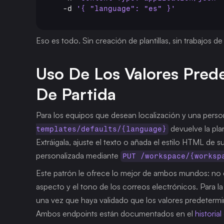
  -
d 
'{ "language": "es" }'
Eso es todo. Sin creación de plantillas, sin trabajos 
Uso De Los Valores Pred
De Partida
Para los equipos que desean localización y una persona
 devuelve la pla
templates/defaults/{language}
Extráigala, ajuste el texto o añada el estilo HTML de 
personalizada mediante 
PUT /workspace/{worksp
Este patrón le ofrece lo mejor de ambos mundos: no e
aspecto y el tono de los correos electrónicos. Para l
una vez que haya validado que los valores predetermi
Ambos endpoints están documentados en el 
historia