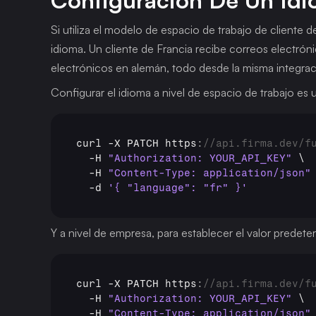
Configuración De Un Idi
Si utiliza el modelo de espacio de trabajo de cliente 
idioma. Un cliente de Francia recibe correos electróni
electrónicos en alemán, todo desde la misma integració
Configurar el idioma a nivel de espacio de trabajo es
curl
 -
X 
PATCH 
https
:
//api.firma.dev/f
  -
H 
"Authorization: YOUR_API_KEY"
 \

  -
H 
"Content-Type: application/json"
 
  -
d 
'{ "language": "fr" }'
Y a nivel de empresa, para establecer el valor predete
curl
 -
X 
PATCH 
https
:
//api.firma.dev/f
  -
H 
"Authorization: YOUR_API_KEY"
 \

  -
H 
"Content-Type: application/json"
 