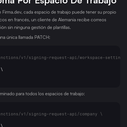
oma Por Espacio De Trabajo
de Firma.dev, cada espacio de trabajo puede tener su propio 
cos en francés, un cliente de Alemania recibe correos 
n sin ninguna gestión de plantillas.
 una única llamada PATCH:
unctions/v1/signing-request-api/workspace-settings
\

rminado para todos los espacios de trabajo:
unctions/v1/signing-request-api/company \
\
