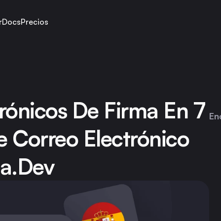
r
Docs
Precios
rónicos De Firma En 7 
En
 Correo Electrónico 
ma.dev