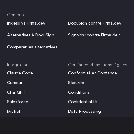
Comparer
Inkless vs Firma.dev
DocuSign contre Firma.dev
Alternatives à DocuSign
SignNow contre Firma.dev
Comparer les alternatives
Intégrations
Confiance et mentions légales
Claude Code
Conformité et Confiance
Curseur
Sécurité
ChatGPT
Conditions
Salesforce
Confidentialité
Mistral
Data Processing
Serveurs MCP
Cookie Policy
Voir tous les guides
Charte graphique et kit média