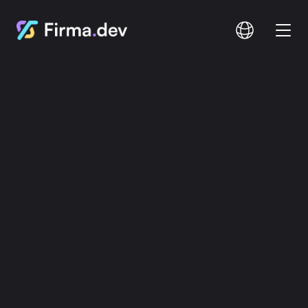
Comparer
Documentation
Tarification
Nos Idées Sur
Mises À Jour Du Produit
Découvrez les nouveautés et les changements
Connexion
S'inscrire
Recherche...
24 juil. 2026
Nouveau : Contrôle précis de la taille de
police pour les champs de texte dans
Firma.dev