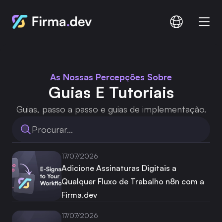
Comparar
Documentação
As Nossas Percepções Sobre
Preços
Guias E Tutoriais
Guias, passo a passo e guias de implementação.
Procurar...
Iniciar sessão
Inscrição
17/07/2026
Adicione Assinaturas Digitais a
Qualquer Fluxo de Trabalho n8n com a
Firma.dev
17/07/2026