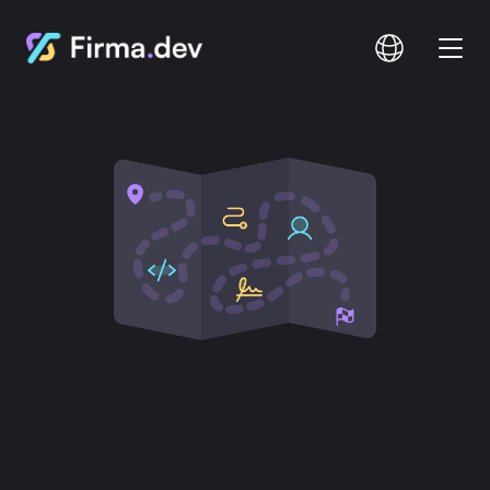
Comparar
Documentação
Preços
Iniciar sessão
Inscrição
Suporte de Assinatura Multilíngue
Acompanhe Cada Passo
Do Processo De