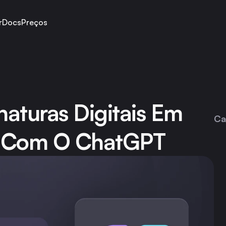
r
Docs
Preços
aturas Digitais Em 
Ca
s Com O ChatGPT