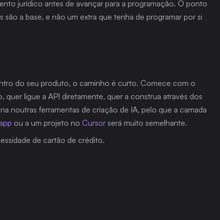
nto jurídico antes de avançar para a programação. O ponto 
vas são a base, e não um extra que tenha de programar por si 
Se está a construir no ChatGPT e quer assinaturas dentro do seu produto, o caminho é curto. Comece com o 
, quer ligue a API diretamente, quer a construa através dos 
noutras ferramentas de criação de IA, pelo que a camada 
 app
 ou a um projeto no 
Cursor
 será muito semelhante.
essidade de cartão de crédito.