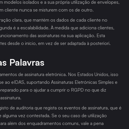
 modelos isolados e a sua própria utilização de envelopes, 
 um cliente nunca se misturem com os de outro.
aração clara, que mantém os dados de cada cliente no 
segunda é a escalabilidade. À medida que adiciona clientes, 
uncionamento das assinaturas na sua aplicação. Esta 
ntes desde o início, em vez de ser adaptada à posteriori.
s Palavras
mentos de assinatura eletrónica. Nos Estados Unidos, isso 
e ao eIDAS, suportando Assinaturas Eletrónicas Simples e 
reparado para o ajudar a cumprir o RGPD no que diz 
assinatura.
to de auditoria que regista os eventos de assinatura, que é 
 alguma vez contestada. Se o seu caso de utilização 
s para além dos enquadramentos comuns, vale a pena 