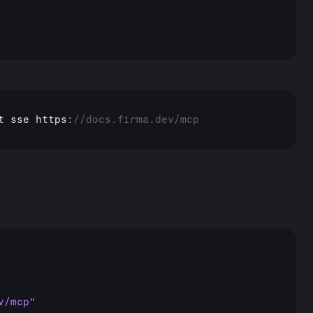
t 
sse 
https
:
//docs.firma.dev/mcp
v/mcp"