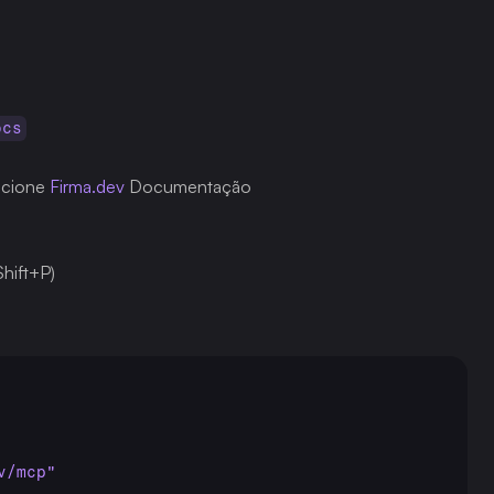
ocs
ecione 
Firma.dev
 Documentação
hift+P)
v/mcp"