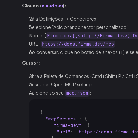
Claude (
claude.ai
):
Vá a Definições → Conectores
Selecione "Adicionar conector personalizado"
Nome: [
Firma.dev](<http://Firma.dev>) D
URL: 
https://docs.firma.dev/mcp
Ao conversar, clique no botão de anexos (+) e sel
Cursor:
Abra a Paleta de Comandos (Cmd+Shift+P / Ctrl+S
Pesquise "Open MCP settings"
Adicione ao seu 
:
mcp.json
{
"mcpServers"
:
{
"firma-dev"
:
{
"url"
:
"https://docs.firma.de