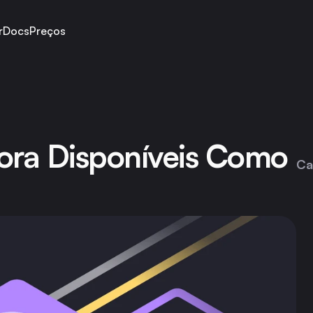
r
Docs
Preços
ra Disponíveis Como 
Ca