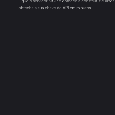
Ligue o servidor MCP e comece a construir. Se aind
obtenha a sua chave de API em minutos.
A nossa plata
trabalhar 