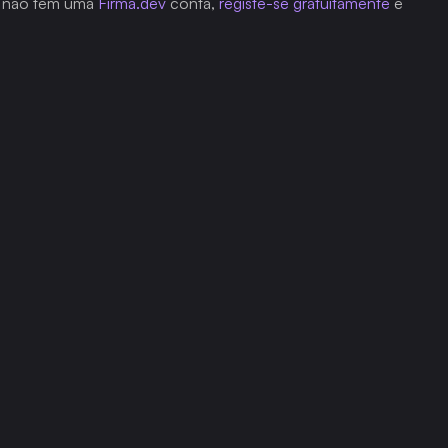
a não tem uma 
Firma.dev
 conta, 
registe-se gratuitamente
 e 
Artigos Relacionados
forma foi projetada para capacitar empresas de todos o
de forma mais inteligente e alcançar seus objetivos com