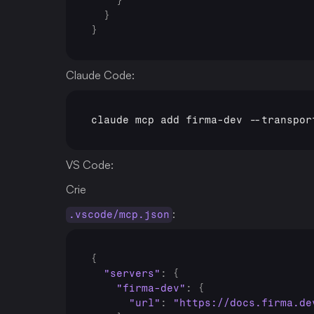
}
}
}
Claude Code:
claude 
mcp 
add 
firma
-
dev
 --
transpor
VS Code:
Crie 
:
.vscode/mcp.json
{
"servers"
:
{
"firma-dev"
:
{
"url"
:
"https://docs.firma.de