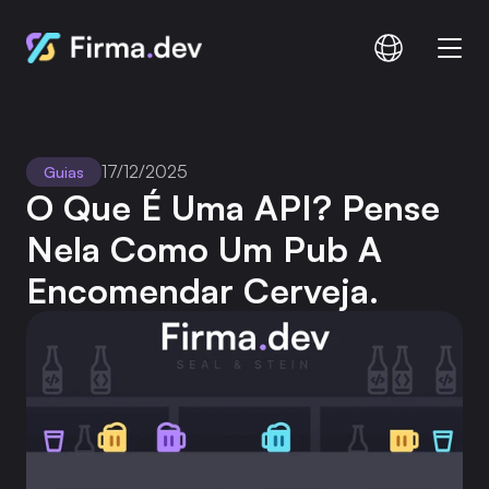
Comparar
Documentação
17/12/2025
Guias
Preços
O Que É Uma API? Pense 
Nela Como Um Pub A 
Encomendar Cerveja.
Iniciar sessão
Inscrição