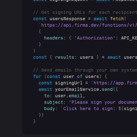
// Get signing URLs for each recipien
const
usersResponse
 = 
await
fetch
(
`https://api.firma.dev/functions/v1
{
headers
:
{
'Authorization'
:
API_K
}
)
const
{
results
:
users
}
 = 
await
user
// Send emails through your own syste
for
(
const
user
of
users
)
{
const
signingUrl
 = 
`https://app.fir
await
yourEmailService
.
send
(
{
to
:
user
.
email
,
subject
:
'Please sign your docume
body
:
`Click here to sign: 
${
sign
}
)
}