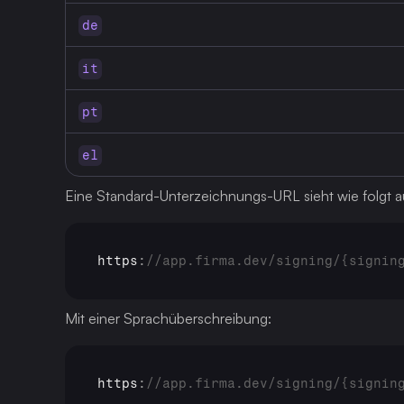
de
it
pt
el
Eine Standard-Unterzeichnungs-URL sieht wie folgt a
https
:
//app.firma.dev/signing/{signin
Mit einer Sprachüberschreibung:
https
:
//app.firma.dev/signing/{signin