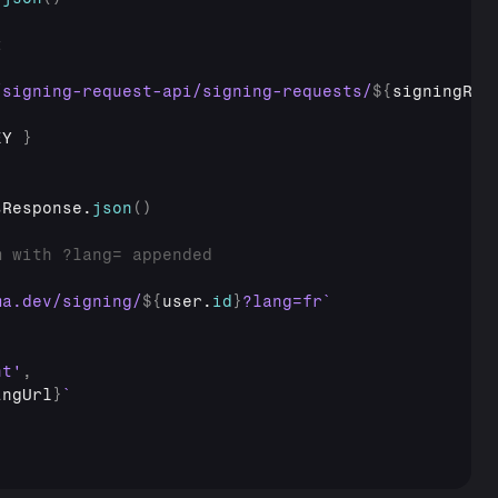
t
/signing-request-api/signing-requests/
${
signingReq
EY
}
sResponse
.
json
(
)
m with ?lang= appended
ma.dev/signing/
${
user
.
id
}
?lang=fr`
nt'
,
ingUrl
}
`