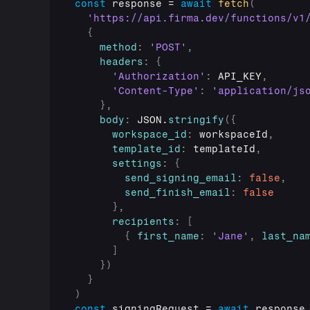
const
response
 = 
await
fetch
(
'https://api.firma.dev/functions/v1
{
method
:
'POST'
,
headers
:
{
'Authorization'
:
API_KEY
,
'Content-Type'
:
'application/js
}
,
body
:
JSON
.
stringify
(
{
workspace_id
:
workspaceId
,
template_id
:
templateId
,
settings
:
{
send_signing_email
:
false
,
send_finish_email
:
false
}
,
recipients
:
[
{
first_name
:
'Jane'
,
last_na
]
}
)
}
)
const
signingRequest
 = 
await
response