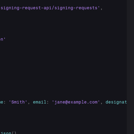
/signing-request-api/signing-requests'
,
on'
me
:
'Smith'
,
email
:
'jane@example.com'
,
designatio
.
json
(
)